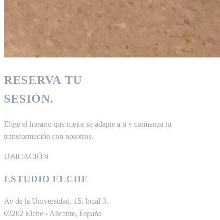
RESERVA TU
SESIÓN.
Elige el horario que mejor se adapte a ti y comienza tu
transformación con nosotros.
UBICACIÓN
ESTUDIO ELCHE
Av de la Universidad, 15, local 3.
03202 Elche - Alicante, España