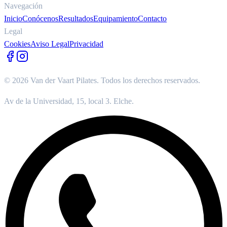
Navegación
Inicio
Conócenos
Resultados
Equipamiento
Contacto
Legal
Cookies
Aviso Legal
Privacidad
©
2026
Van der Vaart Pilates. Todos los derechos reservados.
Av de la Universidad, 15, local 3. Elche.